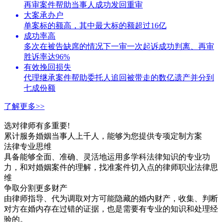
再审案件帮助当事人成功发回重审
大案承办户
单案标的额高，其中最大标的额超过16亿
成功率高
多次在被告缺席的情况下一审一次起诉成功判离、再审
胜诉率达96%
有效挽回损失
代理继承案件帮助委托人追回被带走的数亿遗产并分到
七成份额
了解更多>>
选对律师有多重要!
累计服务婚姻当事人上千人，能够为您提供专项定制方案
法律专业思维
具备能够全面、准确、灵活地运用多学科法律知识的专业功
力，和对婚姻案件的理解，找准案件切入点的律师职业法律思
维
争取分割更多财产
由律师指导、代为调取对方可能隐藏的婚内财产，收集、判断
对方在婚内存在过错的证据，也是需要有专业的知识和处理经
验的。