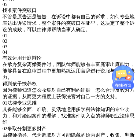
05
找准案件突破口
不管是原告还是被告，在诉讼中都有自己的诉求，如何专业地
表达出诉讼请求，整个案件的突破口在哪里，这决定了整个诉
讼的成败，可以由律师帮助当事人确定。
01
02
03
04
有效运用开庭辩论
在承办复杂离婚案件时，团队律师能够有丰富庭审出庭能力，
能够具备在庭审过程中更加熟练运用言辞进行说服与辩论的能
力。
得到孩子扶养权
因为律师知道怎么收集对自己有利的证据，怎么合理反驳对方
的证据，从而更大程度上获得法官对自己一方的支持。
01
法律专业思维
具备能够全面、准确、灵活地运用多学科法律知识的专业功
力，和对婚姻案件的理解，找准案件切入点的律师职业法律思
维
02
争取分割更多财产
由律师指导、代为调取对方可能隐藏的婚内财产，收集、判断