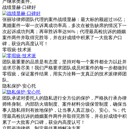
产继承类案件。
战绩显赫·口碑好
张丽珍律师团队代理的案件战绩显赫：最大标的额超过16亿；
离婚案件一审一次诉离成功率高，多次在被告缺席的情况下一
次起诉成功判离；再审胜诉率达96%；代理最高检抗诉的婚姻
案件两件并取得完胜等，并在好成绩中积累了一大批客户口
碑，获业内高度认可！
零瑕疵·技术派
团队最重要的品质是有态度，坚持对每一个案件都全力以赴并
追求尽善尽美！我们严格要求团队成员对案件的每一步都做到
零瑕疵，保证案件结果，用实力诠释一支真正的技术派律师团
队。
隐私保护·安心托
团队承诺对委托人的隐私进行全方位的保护，严格执行承办律
师终身制、内部防火墙制度、案件材料分级保管制度，确保当
事人隐私得到有效地保护，让当事人真正放心、安心。%；代
理最高检抗诉的婚姻案件两件并取得完胜等，并在好成绩中积
累了一大批客户口碑，获业内高度认可！
立即咨询律师，
制定最佳离婚解决方案