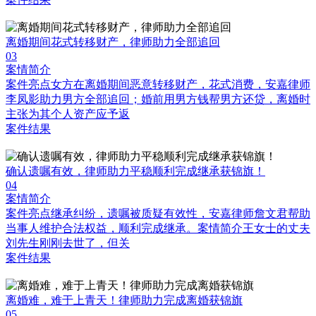
离婚期间花式转移财产，律师助力全部追回
03
案情简介
案件亮点女方在离婚期间恶意转移财产，花式消费，安嘉律师
李凤影助力男方全部追回；婚前用男方钱帮男方还贷，离婚时
主张为其个人资产应予返
案件结果
确认遗嘱有效，律师助力平稳顺利完成继承获锦旗！
04
案情简介
案件亮点继承纠纷，遗嘱被质疑有效性，安嘉律师詹文君帮助
当事人维护合法权益，顺利完成继承。案情简介王女士的丈夫
刘先生刚刚去世了，但关
案件结果
离婚难，难于上青天！律师助力完成离婚获锦旗
05