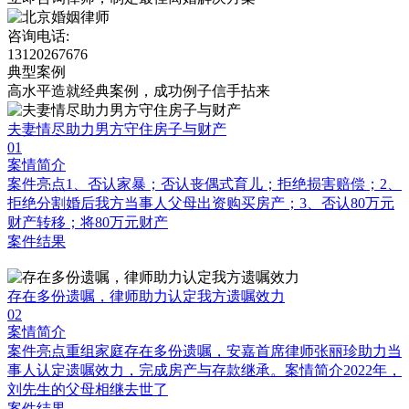
咨询电话:
13120267676
典型案例
高水平造就经典案例，成功例子信手拈来
夫妻情尽助力男方守住房子与财产
01
案情简介
案件亮点1、否认家暴；否认丧偶式育儿；拒绝损害赔偿；2、
拒绝分割婚后我方当事人父母出资购买房产；3、否认80万元
财产转移；将80万元财产
案件结果
存在多份遗嘱，律师助力认定我方遗嘱效力
02
案情简介
案件亮点重组家庭存在多份遗嘱，安嘉首席律师张丽珍助力当
事人认定遗嘱效力，完成房产与存款继承。案情简介2022年，
刘先生的父母相继去世了
案件结果