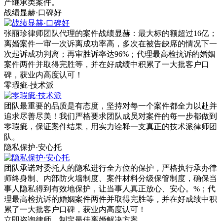
产继承类案件。
战绩显赫·口碑好
张丽珍律师团队代理的案件战绩显赫：最大标的额超过16亿；
离婚案件一审一次诉离成功率高，多次在被告缺席的情况下一
次起诉成功判离；再审胜诉率达96%；代理最高检抗诉的婚姻
案件两件并取得完胜等，并在好成绩中积累了一大批客户口
碑，获业内高度认可！
零瑕疵·技术派
团队最重要的品质是有态度，坚持对每一个案件都全力以赴并
追求尽善尽美！我们严格要求团队成员对案件的每一步都做到
零瑕疵，保证案件结果，用实力诠释一支真正的技术派律师团
队。
隐私保护·安心托
团队承诺对委托人的隐私进行全方位的保护，严格执行承办律
师终身制、内部防火墙制度、案件材料分级保管制度，确保当
事人隐私得到有效地保护，让当事人真正放心、安心。%；代
理最高检抗诉的婚姻案件两件并取得完胜等，并在好成绩中积
累了一大批客户口碑，获业内高度认可！
立即咨询律师，
制定最佳离婚解决方案