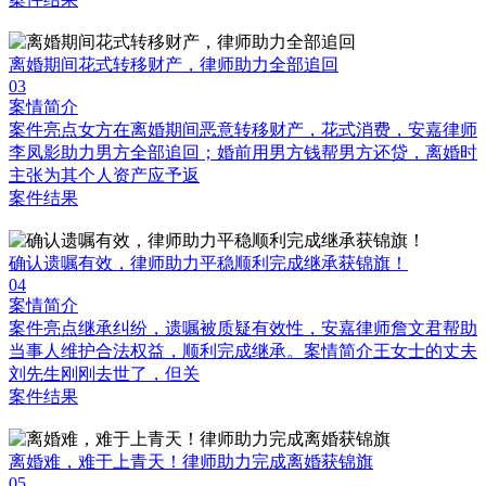
离婚期间花式转移财产，律师助力全部追回
03
案情简介
案件亮点女方在离婚期间恶意转移财产，花式消费，安嘉律师
李凤影助力男方全部追回；婚前用男方钱帮男方还贷，离婚时
主张为其个人资产应予返
案件结果
确认遗嘱有效，律师助力平稳顺利完成继承获锦旗！
04
案情简介
案件亮点继承纠纷，遗嘱被质疑有效性，安嘉律师詹文君帮助
当事人维护合法权益，顺利完成继承。案情简介王女士的丈夫
刘先生刚刚去世了，但关
案件结果
离婚难，难于上青天！律师助力完成离婚获锦旗
05