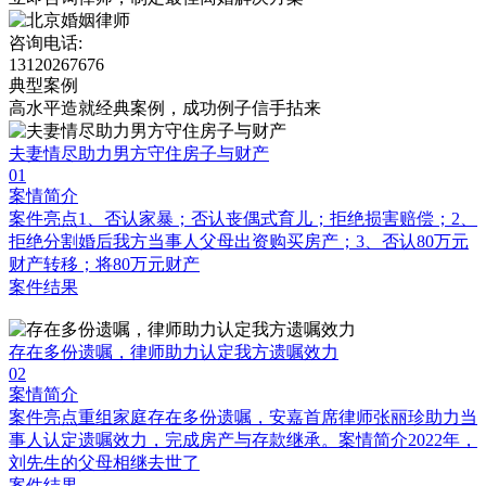
咨询电话:
13120267676
典型案例
高水平造就经典案例，成功例子信手拈来
夫妻情尽助力男方守住房子与财产
01
案情简介
案件亮点1、否认家暴；否认丧偶式育儿；拒绝损害赔偿；2、
拒绝分割婚后我方当事人父母出资购买房产；3、否认80万元
财产转移；将80万元财产
案件结果
存在多份遗嘱，律师助力认定我方遗嘱效力
02
案情简介
案件亮点重组家庭存在多份遗嘱，安嘉首席律师张丽珍助力当
事人认定遗嘱效力，完成房产与存款继承。案情简介2022年，
刘先生的父母相继去世了
案件结果