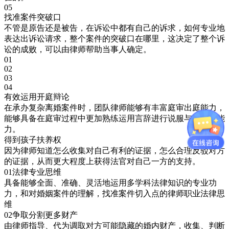
05
找准案件突破口
不管是原告还是被告，在诉讼中都有自己的诉求，如何专业地
表达出诉讼请求，整个案件的突破口在哪里，这决定了整个诉
讼的成败，可以由律师帮助当事人确定。
01
02
03
04
有效运用开庭辩论
在承办复杂离婚案件时，团队律师能够有丰富庭审出庭能力，
能够具备在庭审过程中更加熟练运用言辞进行说服与辩论的能
力。
得到孩子扶养权
因为律师知道怎么收集对自己有利的证据，怎么合理反驳对方
的证据，从而更大程度上获得法官对自己一方的支持。
01
法律专业思维
具备能够全面、准确、灵活地运用多学科法律知识的专业功
力，和对婚姻案件的理解，找准案件切入点的律师职业法律思
维
02
争取分割更多财产
由律师指导、代为调取对方可能隐藏的婚内财产，收集、判断