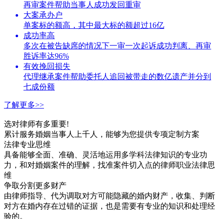
再审案件帮助当事人成功发回重审
大案承办户
单案标的额高，其中最大标的额超过16亿
成功率高
多次在被告缺席的情况下一审一次起诉成功判离、再审
胜诉率达96%
有效挽回损失
代理继承案件帮助委托人追回被带走的数亿遗产并分到
七成份额
了解更多>>
选对律师有多重要!
累计服务婚姻当事人上千人，能够为您提供专项定制方案
法律专业思维
具备能够全面、准确、灵活地运用多学科法律知识的专业功
力，和对婚姻案件的理解，找准案件切入点的律师职业法律思
维
争取分割更多财产
由律师指导、代为调取对方可能隐藏的婚内财产，收集、判断
对方在婚内存在过错的证据，也是需要有专业的知识和处理经
验的。