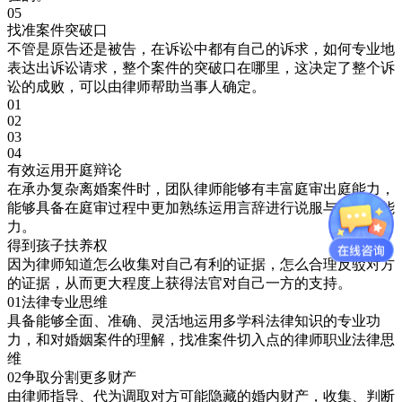
05
找准案件突破口
不管是原告还是被告，在诉讼中都有自己的诉求，如何专业地
表达出诉讼请求，整个案件的突破口在哪里，这决定了整个诉
讼的成败，可以由律师帮助当事人确定。
01
02
03
04
有效运用开庭辩论
在承办复杂离婚案件时，团队律师能够有丰富庭审出庭能力，
能够具备在庭审过程中更加熟练运用言辞进行说服与辩论的能
力。
得到孩子扶养权
因为律师知道怎么收集对自己有利的证据，怎么合理反驳对方
的证据，从而更大程度上获得法官对自己一方的支持。
01
法律专业思维
具备能够全面、准确、灵活地运用多学科法律知识的专业功
力，和对婚姻案件的理解，找准案件切入点的律师职业法律思
维
02
争取分割更多财产
由律师指导、代为调取对方可能隐藏的婚内财产，收集、判断