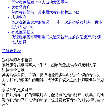
再审案件帮助当事人成功发回重审
大案承办户
单案标的额高，其中最大标的额超过16亿
成功率高
多次在被告缺席的情况下一审一次起诉成功判离、再审
胜诉率达96%
有效挽回损失
代理继承案件帮助委托人追回被带走的数亿遗产并分到
七成份额
了解更多>>
选对律师有多重要!
累计服务婚姻当事人上千人，能够为您提供专项定制方案
法律专业思维
具备能够全面、准确、灵活地运用多学科法律知识的专业功
力，和对婚姻案件的理解，找准案件切入点的律师职业法律思
维
争取分割更多财产
由律师指导、代为调取对方可能隐藏的婚内财产，收集、判断
对方在婚内存在过错的证据，也是需要有专业的知识和处理经
验的。