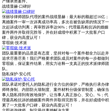
产继承类案件。
战绩显赫·口碑好
张丽珍律师团队代理的案件战绩显赫：最大标的额超过16亿；
离婚案件一审一次诉离成功率高，多次在被告缺席的情况下一
次起诉成功判离；再审胜诉率达96%；代理最高检抗诉的婚姻
案件两件并取得完胜等，并在好成绩中积累了一大批客户口
碑，获业内高度认可！
零瑕疵·技术派
团队最重要的品质是有态度，坚持对每一个案件都全力以赴并
追求尽善尽美！我们严格要求团队成员对案件的每一步都做到
零瑕疵，保证案件结果，用实力诠释一支真正的技术派律师团
队。
隐私保护·安心托
团队承诺对委托人的隐私进行全方位的保护，严格执行承办律
师终身制、内部防火墙制度、案件材料分级保管制度，确保当
事人隐私得到有效地保护，让当事人真正放心、安心。%；代
理最高检抗诉的婚姻案件两件并取得完胜等，并在好成绩中积
累了一大批客户口碑，获业内高度认可！
立即咨询律师，
制定最佳离婚解决方案