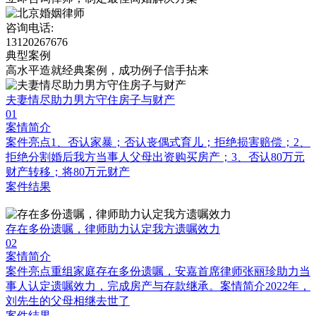
咨询电话:
13120267676
典型案例
高水平造就经典案例，成功例子信手拈来
夫妻情尽助力男方守住房子与财产
01
案情简介
案件亮点1、否认家暴；否认丧偶式育儿；拒绝损害赔偿；2、
拒绝分割婚后我方当事人父母出资购买房产；3、否认80万元
财产转移；将80万元财产
案件结果
存在多份遗嘱，律师助力认定我方遗嘱效力
02
案情简介
案件亮点重组家庭存在多份遗嘱，安嘉首席律师张丽珍助力当
事人认定遗嘱效力，完成房产与存款继承。案情简介2022年，
刘先生的父母相继去世了
案件结果