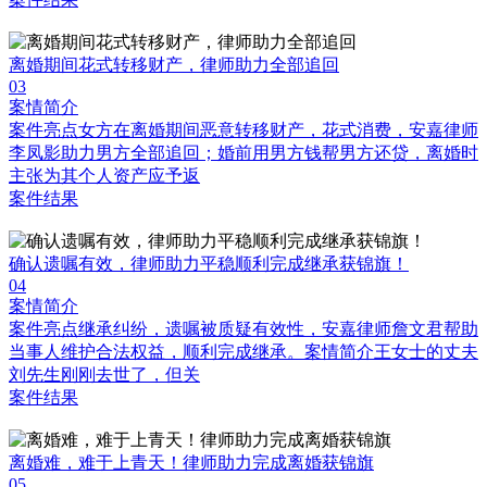
离婚期间花式转移财产，律师助力全部追回
03
案情简介
案件亮点女方在离婚期间恶意转移财产，花式消费，安嘉律师
李凤影助力男方全部追回；婚前用男方钱帮男方还贷，离婚时
主张为其个人资产应予返
案件结果
确认遗嘱有效，律师助力平稳顺利完成继承获锦旗！
04
案情简介
案件亮点继承纠纷，遗嘱被质疑有效性，安嘉律师詹文君帮助
当事人维护合法权益，顺利完成继承。案情简介王女士的丈夫
刘先生刚刚去世了，但关
案件结果
离婚难，难于上青天！律师助力完成离婚获锦旗
05