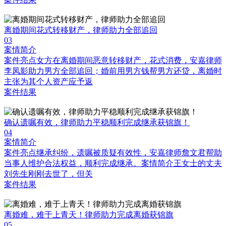
离婚期间花式转移财产，律师助力全部追回
03
案情简介
案件亮点女方在离婚期间恶意转移财产，花式消费，安嘉律师
李凤影助力男方全部追回；婚前用男方钱帮男方还贷，离婚时
主张为其个人资产应予返
案件结果
确认遗嘱有效，律师助力平稳顺利完成继承获锦旗！
04
案情简介
案件亮点继承纠纷，遗嘱被质疑有效性，安嘉律师詹文君帮助
当事人维护合法权益，顺利完成继承。案情简介王女士的丈夫
刘先生刚刚去世了，但关
案件结果
离婚难，难于上青天！律师助力完成离婚获锦旗
05