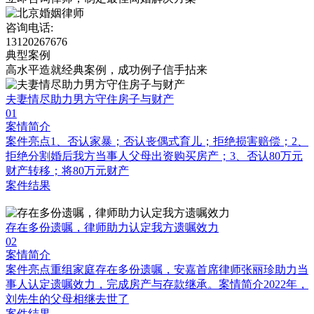
咨询电话:
13120267676
典型案例
高水平造就经典案例，成功例子信手拈来
夫妻情尽助力男方守住房子与财产
01
案情简介
案件亮点1、否认家暴；否认丧偶式育儿；拒绝损害赔偿；2、
拒绝分割婚后我方当事人父母出资购买房产；3、否认80万元
财产转移；将80万元财产
案件结果
存在多份遗嘱，律师助力认定我方遗嘱效力
02
案情简介
案件亮点重组家庭存在多份遗嘱，安嘉首席律师张丽珍助力当
事人认定遗嘱效力，完成房产与存款继承。案情简介2022年，
刘先生的父母相继去世了
案件结果