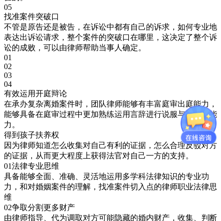
05
找准案件突破口
不管是原告还是被告，在诉讼中都有自己的诉求，如何专业地
表达出诉讼请求，整个案件的突破口在哪里，这决定了整个诉
讼的成败，可以由律师帮助当事人确定。
01
02
03
04
有效运用开庭辩论
在承办复杂离婚案件时，团队律师能够有丰富庭审出庭能力，
能够具备在庭审过程中更加熟练运用言辞进行说服与辩论的能
力。
得到孩子扶养权
因为律师知道怎么收集对自己有利的证据，怎么合理反驳对方
的证据，从而更大程度上获得法官对自己一方的支持。
01
法律专业思维
具备能够全面、准确、灵活地运用多学科法律知识的专业功
力，和对婚姻案件的理解，找准案件切入点的律师职业法律思
维
02
争取分割更多财产
由律师指导、代为调取对方可能隐藏的婚内财产，收集、判断