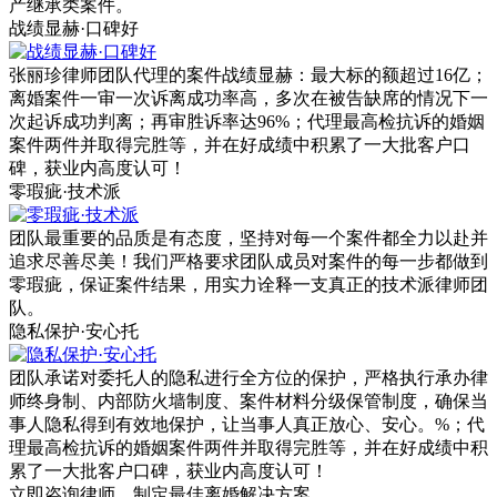
产继承类案件。
战绩显赫·口碑好
张丽珍律师团队代理的案件战绩显赫：最大标的额超过16亿；
离婚案件一审一次诉离成功率高，多次在被告缺席的情况下一
次起诉成功判离；再审胜诉率达96%；代理最高检抗诉的婚姻
案件两件并取得完胜等，并在好成绩中积累了一大批客户口
碑，获业内高度认可！
零瑕疵·技术派
团队最重要的品质是有态度，坚持对每一个案件都全力以赴并
追求尽善尽美！我们严格要求团队成员对案件的每一步都做到
零瑕疵，保证案件结果，用实力诠释一支真正的技术派律师团
队。
隐私保护·安心托
团队承诺对委托人的隐私进行全方位的保护，严格执行承办律
师终身制、内部防火墙制度、案件材料分级保管制度，确保当
事人隐私得到有效地保护，让当事人真正放心、安心。%；代
理最高检抗诉的婚姻案件两件并取得完胜等，并在好成绩中积
累了一大批客户口碑，获业内高度认可！
立即咨询律师，
制定最佳离婚解决方案