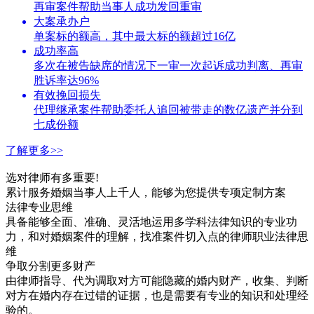
再审案件帮助当事人成功发回重审
大案承办户
单案标的额高，其中最大标的额超过16亿
成功率高
多次在被告缺席的情况下一审一次起诉成功判离、再审
胜诉率达96%
有效挽回损失
代理继承案件帮助委托人追回被带走的数亿遗产并分到
七成份额
了解更多>>
选对律师有多重要!
累计服务婚姻当事人上千人，能够为您提供专项定制方案
法律专业思维
具备能够全面、准确、灵活地运用多学科法律知识的专业功
力，和对婚姻案件的理解，找准案件切入点的律师职业法律思
维
争取分割更多财产
由律师指导、代为调取对方可能隐藏的婚内财产，收集、判断
对方在婚内存在过错的证据，也是需要有专业的知识和处理经
验的。